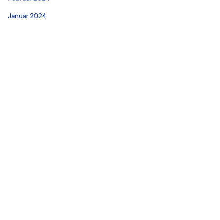
Januar 2024
Dezember 2023
Oktober 2023
August 2023
Juli 2023
Juni 2023
April 2023
März 2023
Februar 2023
Januar 2023
Dezember 2022
November 2022