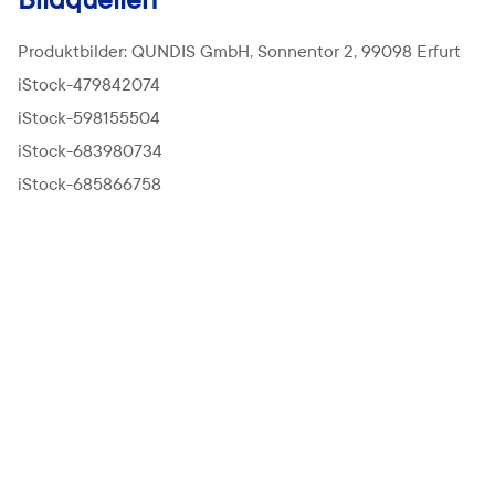
Bildquellen
Produktbilder: QUNDIS GmbH, Sonnentor 2, 99098 Erfurt
iStock-479842074
iStock-598155504
iStock-683980734
iStock-685866758
iStock-939198802
iStock-997231560
iStock-1087441470
iStock-1156425933
iStock-1173173561
iStock-1195570084
iStock-155100067
iStock-1352848458
shutterstock_164980802