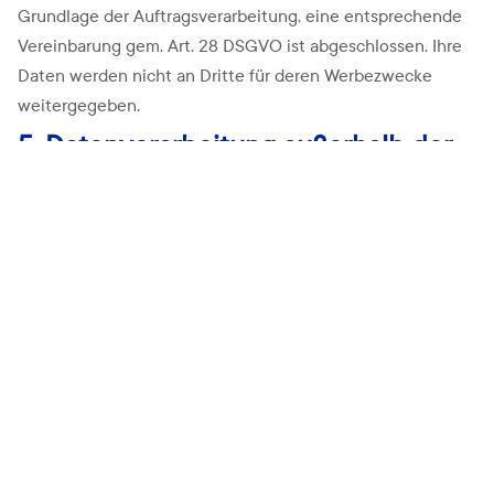
Grundlage der Auftragsverarbeitung, eine entsprechende
Vereinbarung gem. Art. 28 DSGVO ist abgeschlossen. Ihre
Daten werden nicht an Dritte für deren Werbezwecke
weitergegeben.
5. Datenverarbeitung außerhalb der
Europäischen Union
Es werden keine personenbezogenen Daten außerhalb der
europäischen Union verarbeitet.
6. Löschung von Daten
Wir löschen personenbezogene Daten grundsätzlich dann,
wenn kein Erfordernis für eine weitere Speicherung
besteht. Ein Erfordernis kann insbesondere dann bestehen,
wenn die Daten noch benötigt werden, um vertragliche
Leistungen zur erfüllen, Gewährleistungs- und ggf.
Garantieansprüche prüfen und gewähren oder abwehren